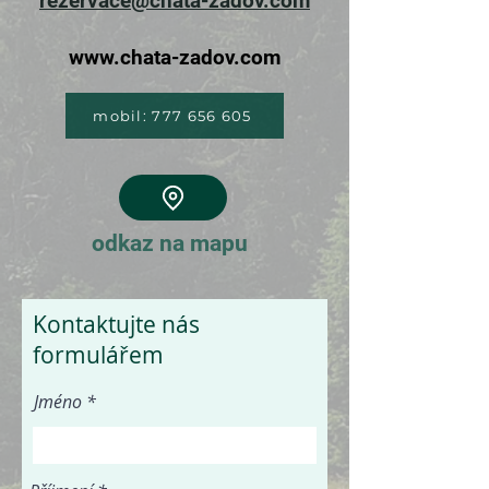
rezervace@chata-zadov.com
www.chata-zadov.com
mobil: 777 656 605
odkaz na mapu
Kontaktujte nás
formulářem
Jméno