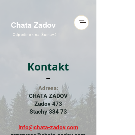
Chata Zadov
Odpočinek na Šumavě
Kontakt
Adresa:
CHATA ZADOV
Zadov 473
Stachy 384 73
info@chata-zadov.com