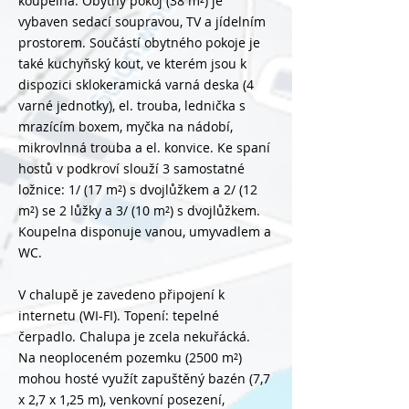
koupelna. Obytný pokoj (38 m²) je
vybaven sedací soupravou, TV a jídelním
prostorem. Součástí obytného pokoje je
také kuchyňský kout, ve kterém jsou k
dispozici sklokeramická varná deska (4
varné jednotky), el. trouba, lednička s
mrazícím boxem, myčka na nádobí,
mikrovlnná trouba a el. konvice. Ke spaní
hostů v podkroví slouží 3 samostatné
ložnice: 1/ (17 m²) s dvojlůžkem a 2/ (12
m²) se 2 lůžky a 3/ (10 m²) s dvojlůžkem.
Koupelna disponuje vanou, umyvadlem a
WC.
V chalupě je zavedeno připojení k
internetu (WI-FI). Topení: tepelné
čerpadlo. Chalupa je zcela nekuřácká.
Na neoploceném pozemku (2500 m²)
mohou hosté využít zapuštěný bazén (7,7
x 2,7 x 1,25 m), venkovní posezení,