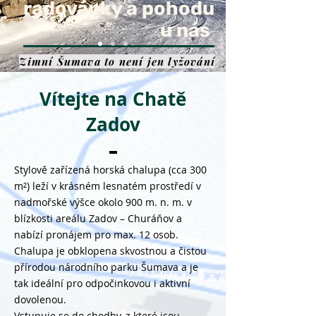
radovánky a pohodu
u nás
Zimní Šumava to není jen lyžování
Vítejte na Chatě
Zadov
Stylově zařízená horská chalupa (cca 300
m²) leží v krásném lesnatém prostředí v
nadmořské výšce okolo 900 m. n. m. v
blízkosti areálu Zadov – Churáňov a
nabízí pronájem pro max. 12 osob.
Chalupa je obklopena skvostnou a čistou
přírodou národního parku Šumava a je
tak ideální pro odpočinkovou i aktivní
dovolenou.
Vstupuje se do chodby, z které jsou