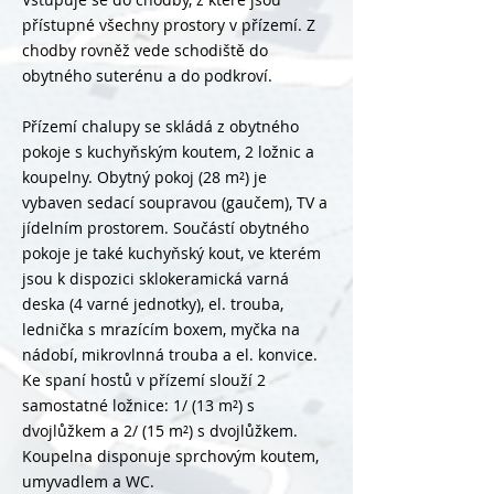
přístupné všechny prostory v přízemí. Z
chodby rovněž vede schodiště do
obytného suterénu a do podkroví.
Přízemí chalupy se skládá z obytného
pokoje s kuchyňským koutem, 2 ložnic a
koupelny. Obytný pokoj (28 m²) je
vybaven sedací soupravou (gaučem), TV a
jídelním prostorem. Součástí obytného
pokoje je také kuchyňský kout, ve kterém
jsou k dispozici sklokeramická varná
deska (4 varné jednotky), el. trouba,
lednička s mrazícím boxem, myčka na
nádobí, mikrovlnná trouba a el. konvice.
Ke spaní hostů v přízemí slouží 2
samostatné ložnice: 1/ (13 m²) s
dvojlůžkem a 2/ (15 m²) s dvojlůžkem.
Koupelna disponuje sprchovým koutem,
umyvadlem a WC.