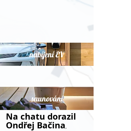
nabíjení EV
saunování
Na chatu dorazil
Ondřej Bačina
,