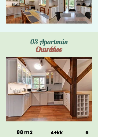
03 Apartmán
Churáňov
88 m2
4+kk
6