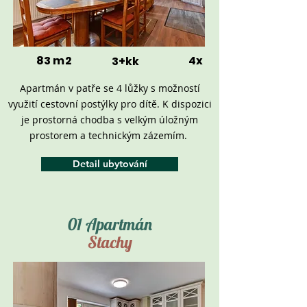
83 m2
4x
3+kk
Apartmán v patře se 4 lůžky s možností
využití cestovní postýlky pro dítě. K dispozici
je prostorná chodba s velkým úložným
prostorem a technickým zázemím.
Detail ubytování
01 Apartmán
Stachy