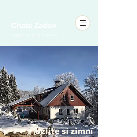
Chata Zadov
Odpočinek na Šumavě
Užijte si zimní