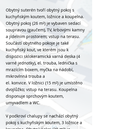
Obytný suterén tvoří obytný pokoj s
kuchyňským koutem, ložnice a koupelna.
Obytný pokoj (26 m²) je vybaven sedací
soupravou (gaučem), TV, krbovými kamny
a jídelním prostorem; vstup na terasu.
Součástí obytného pokoje je také
kuchyňský kout, ve kterém jsou k
dispozici sklokeramická varná deska (4
varné jednotky), el. trouba, lednička s
mrazícím boxem, myčka na nádobí,
mikrovlnná trouba a
el. konvice. V ložnici (15 m²) je umístěno
dvojlůžko; vstup na terasu. Koupelna
disponuje sprchovým koutem,
umyvadlem a WC.
V podkroví chalupy se nachází obytný
pokoj s kuchyňským koutem, 3 ložnice a